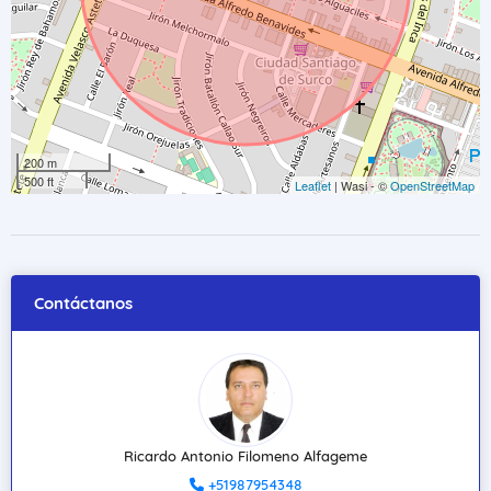
200 m
500 ft
Leaflet
| Wasi - ©
OpenStreetMap
Contáctanos
Ricardo Antonio Filomeno Alfageme
+51987954348