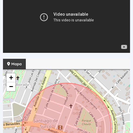
Mapa
+
−