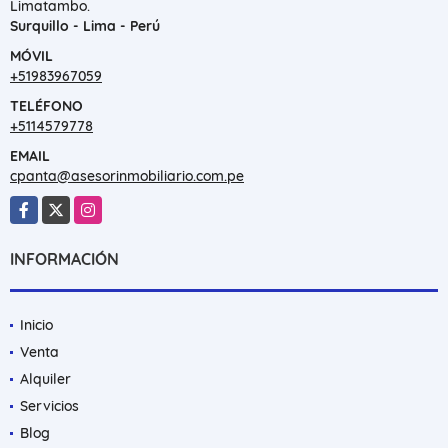
Limatambo.
Surquillo - Lima - Perú
MÓVIL
+51983967059
TELÉFONO
+5114579778
EMAIL
cpanta@asesorinmobiliario.com.pe
Facebook
X
Instagram
INFORMACIÓN
Inicio
Venta
Alquiler
Servicios
Blog