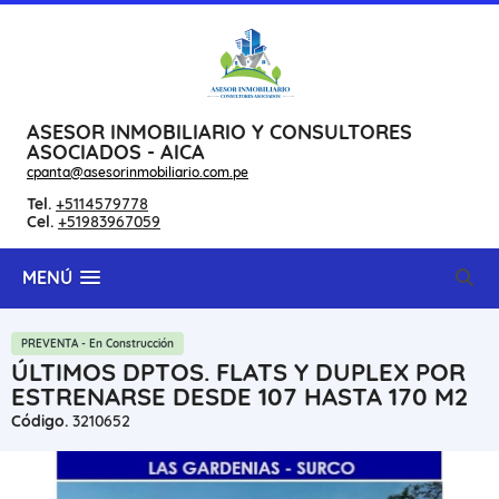
ASESOR INMOBILIARIO Y CONSULTORES
ASOCIADOS - AICA
cpanta@asesorinmobiliario.com.pe
Tel.
+5114579778
Cel.
+51983967059
MENÚ
PREVENTA - En Construcción
ÚLTIMOS DPTOS. FLATS Y DUPLEX POR
ESTRENARSE DESDE 107 HASTA 170 M2
Código.
3210652