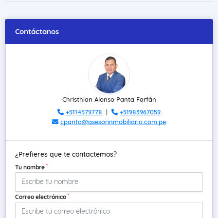
Contáctanos
Christhian Alonso Panta Farfán
+5114579778
|
+51983967059
cpanta@asesorinmobiliario.com.pe
¿Prefieres que te contactemos?
*
Tu nombre
*
Correo electrónico