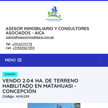
ASESOR INMOBILIARIO Y CONSULTORES
ASOCIADOS - AICA
cpanta@asesorinmobiliario.com.pe
Tel.
+5114579778
Cel.
+51983967059
MENÚ
OCASIÓN
VENDO 2.04 HA. DE TERRENO
HABILITADO EN MATAHUASI -
CONCEPCIÓN
Código.
4696289