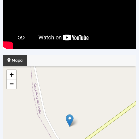
Mapa
+
−