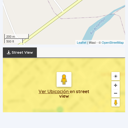
200 m
500 ft
Leaflet
| Wasi - ©
OpenStreetMap
Street View
Ver Ubicación
en
street
view